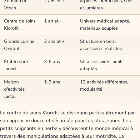
Zébulon de
2 ans et +
8 pièces interactives, sons
Vtech
et lumières
Centre de soins
1 an et +
Univers médical adapté,
Klorofil
matériaux souples
Grande cuisine
3 ans et +
Structure en bois,
Oxybul
accessoires réalistes
Établi robot
3-6 ans
50 accessoires, outils
Janod
adaptés
Maison
1-3 ans
12 activités différentes,
d'activités
modularité
Jactal
Le centre de soins Klorofil se distingue particulièrement par
son approche douce et sécurisée pour les plus jeunes. Les
petits soignants en herbe y découvrent le monde médical à
travers des manipulations adaptées à leur motricité. La