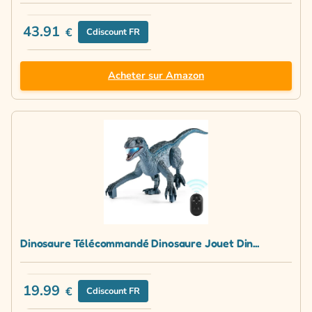
43.91
€
Cdiscount FR
Acheter sur Amazon
Dinosaure Télécommandé Dinosaure Jouet Din...
19.99
€
Cdiscount FR