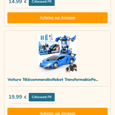
14.99
€
Cdiscount FR
Acheter sur Amazon
Voiture TélécommandéeRobot TransformablePo...
19.99
€
Cdiscount FR
Acheter sur Amazon