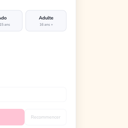
Ado
Adulte
15 ans
16 ans +
Recommencer