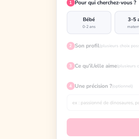
Pour qui cherchez-vous ?
1
Bébé
3-5 
0-2 ans
matern
Son profil
2
(plusieurs choix pos
Ce qu'il/elle aime
3
(plusieurs 
Une précision ?
4
(optionnel)