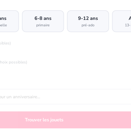
ans
6-8 ans
9-12 ans
elle
primaire
pré-ado
13-
sibles)
choix possibles)
Trouver les jouets