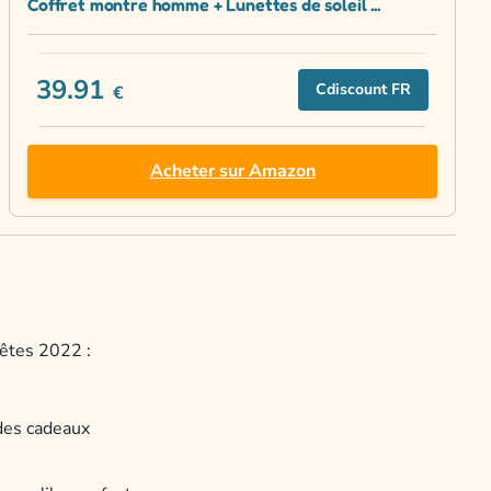
Coffret montre homme + Lunettes de soleil ...
39.91
Cdiscount FR
€
Acheter sur Amazon
fêtes 2022 :
 des cadeaux