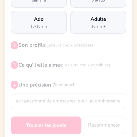
primaire
pré-ado
Ado
Adulte
13-15 ans
16 ans +
Son profil
2
(plusieurs choix possibles)
Ce qu'il/elle aime
3
(plusieurs choix possibles)
Une précision ?
4
(optionnel)
Recommencer
Trouver les jouets