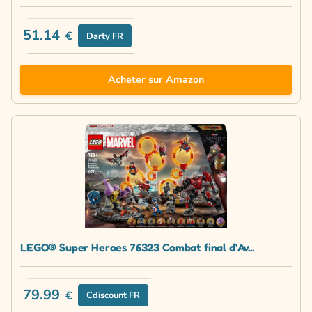
51.14
€
Darty FR
Acheter sur Amazon
LEGO® Super Heroes 76323 Combat final d’Av...
79.99
€
Cdiscount FR