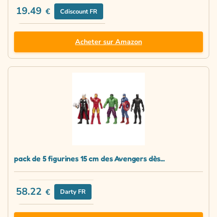
19.49
€
Cdiscount FR
Acheter sur Amazon
pack de 5 figurines 15 cm des Avengers dès...
58.22
€
Darty FR