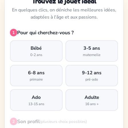
Trouvez le jouet idéal
En quelques clics, on déniche les meilleures idées,
adaptées à l'âge et aux passions.
Pour qui cherchez-vous ?
1
Bébé
3-5 ans
0-2 ans
maternelle
6-8 ans
9-12 ans
primaire
pré-ado
Ado
Adulte
13-15 ans
16 ans +
Son profil
2
(plusieurs choix possibles)