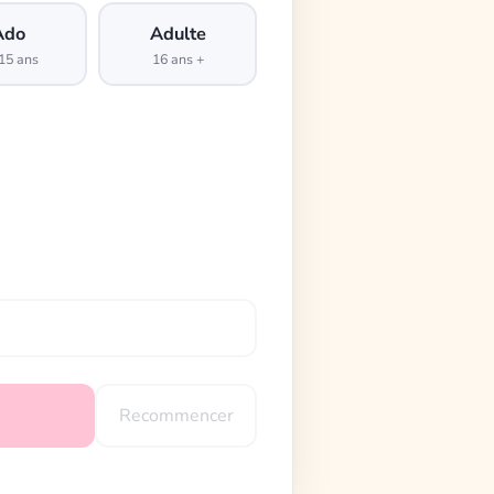
Ado
Adulte
15 ans
16 ans +
Recommencer