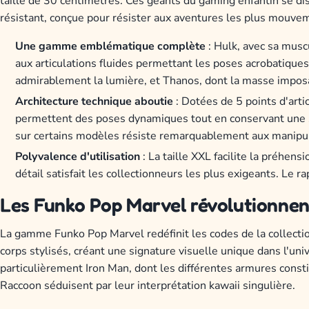
taille de 30 centimètres. Ces géants du gaming enfantin se di
résistant, conçue pour résister aux aventures les plus mouve
Une gamme emblématique complète
: Hulk, avec sa musc
aux articulations fluides permettant les poses acrobatique
admirablement la lumière, et Thanos, dont la masse imposa
Architecture technique aboutie
: Dotées de 5 points d'arti
permettent des poses dynamiques tout en conservant une so
sur certains modèles résiste remarquablement aux manipul
Polyvalence d'utilisation
: La taille XXL facilite la préhens
détail satisfait les collectionneurs les plus exigeants. Le ra
Les Funko Pop Marvel révolutionnent
La gamme Funko Pop Marvel redéfinit les codes de la collecti
corps stylisés, créant une signature visuelle unique dans l'uni
particulièrement Iron Man, dont les différentes armures consti
Raccoon séduisent par leur interprétation kawaii singulière.