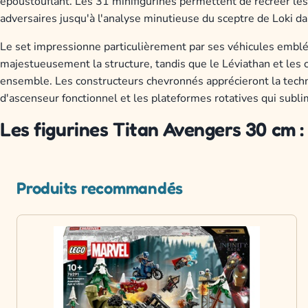
époustouflant. Les 31 minifigurines permettent de recréer le
adversaires jusqu'à l'analyse minutieuse du sceptre de Loki dan
Le set impressionne particulièrement par ses véhicules emblém
majestueusement la structure, tandis que le Léviathan et les c
ensemble. Les constructeurs chevronnés apprécieront la tec
d'ascenseur fonctionnel et les plateformes rotatives qui subli
Les figurines Titan Avengers 30 cm :
Produits recommandés