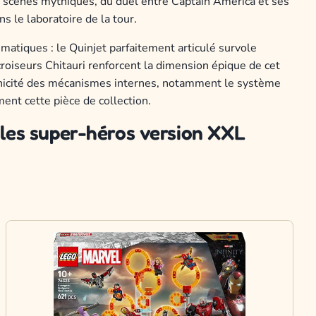
s scènes mythiques, du duel entre Captain America et ses
s le laboratoire de la tour.
atiques : le Quinjet parfaitement articulé survole
roiseurs Chitauri renforcent la dimension épique de cet
hnicité des mécanismes internes, notamment le système
ment cette pièce de collection.
 les super-héros version XXL