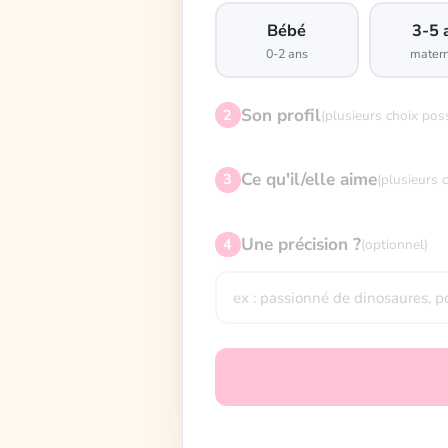
Bébé
3-5 
0-2 ans
matern
Son profil
2
(plusieurs choix pos
Ce qu'il/elle aime
3
(plusieurs 
Une précision ?
4
(optionnel)