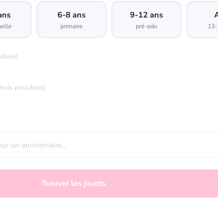
ans
6-8 ans
9-12 ans
elle
primaire
pré-ado
13-
sibles)
choix possibles)
Trouver les jouets