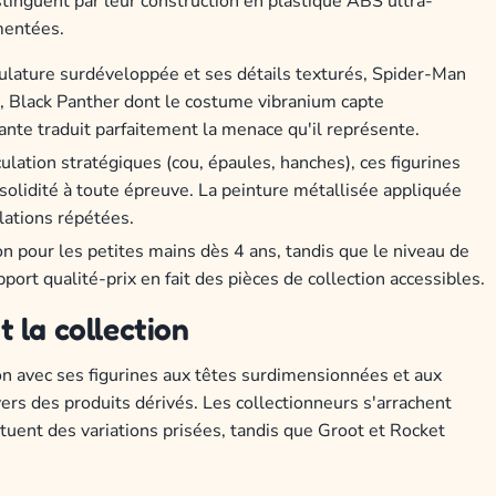
stinguent par leur construction en plastique ABS ultra-
mentées.
ulature surdéveloppée et ses détails texturés, Spider-Man
s, Black Panther dont le costume vibranium capte
nte traduit parfaitement la menace qu'il représente.
culation stratégiques (cou, épaules, hanches), ces figurines
lidité à toute épreuve. La peinture métallisée appliquée
ations répétées.
ion pour les petites mains dès 4 ans, tandis que le niveau de
pport qualité-prix en fait des pièces de collection accessibles.
 la collection
on avec ses figurines aux têtes surdimensionnées et aux
vers des produits dérivés. Les collectionneurs s'arrachent
tuent des variations prisées, tandis que Groot et Rocket