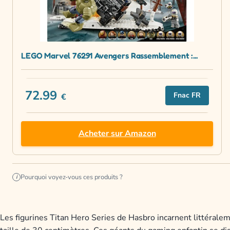
LEGO Marvel 76291 Avengers Rassemblement :...
72.99
Fnac FR
€
Acheter sur Amazon
Pourquoi voyez-vous ces produits ?
i
Les figurines Titan Hero Series de Hasbro incarnent littéral