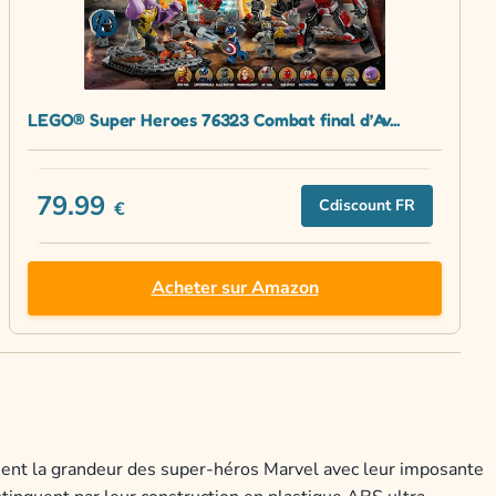
LEGO® Super Heroes 76323 Combat final d’Av...
79.99
Cdiscount FR
€
Acheter sur Amazon
ement la grandeur des super-héros Marvel avec leur imposante