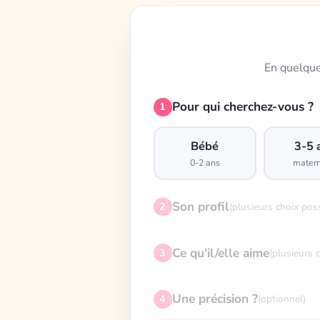
En quelque
Pour qui cherchez-vous ?
1
Bébé
3-5 
0-2 ans
matern
Son profil
2
(plusieurs choix pos
Ce qu'il/elle aime
3
(plusieurs 
Une précision ?
4
(optionnel)