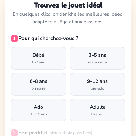
Trouvez le jouet idéal
En quelques clics, on déniche les meilleures idées,
adaptées à l'âge et aux passions.
Pour qui cherchez-vous ?
1
Bébé
3-5 ans
0-2 ans
maternelle
6-8 ans
9-12 ans
primaire
pré-ado
Ado
Adulte
13-15 ans
16 ans +
Son profil
2
(plusieurs choix possibles)