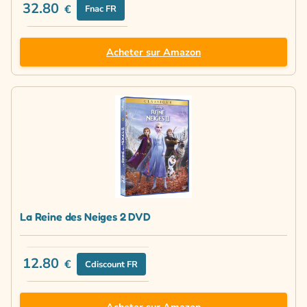
32.80
€
Fnac FR
Acheter sur Amazon
La Reine des Neiges 2 DVD
12.80
€
Cdiscount FR
Acheter sur Amazon