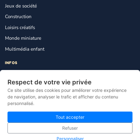
Jeux de société
Construction
Loisirs créatifs
Monde miniature
Multimédia enfant
INFOS
Contact
Respect de votre vie privée
Mentions légales
Ce site utilise des cookies pour améliorer votre expérience
Plan du site
de navigation, analyser le trafic et afficher du contenu
personnalisé.
Gestion des cookies
Tout accepter
Refuser
© 2026 Lebonjouet — Le comparateur français du jouet pas cher.
Personnaliser