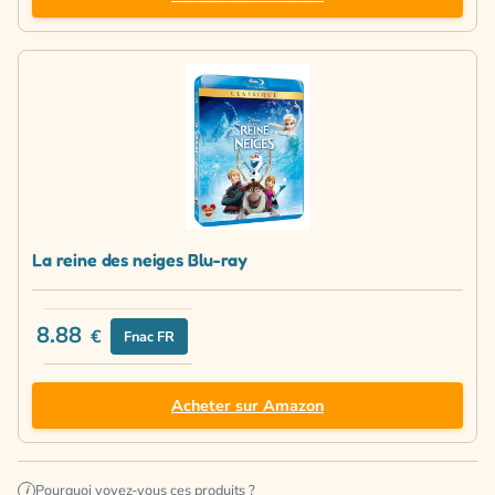
La reine des neiges Blu-ray
8.88
€
Fnac FR
Acheter sur Amazon
Pourquoi voyez-vous ces produits ?
i