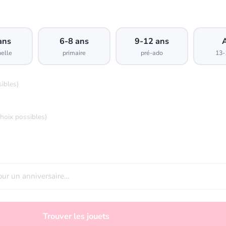
ans
6-8 ans
9-12 ans
elle
primaire
pré-ado
13-
sibles)
choix possibles)
Trouver les jouets