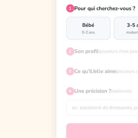
Pour qui cherchez-vous ?
1
Bébé
3-5 
0-2 ans
matern
Son profil
2
(plusieurs choix pos
Ce qu'il/elle aime
3
(plusieurs 
Une précision ?
4
(optionnel)