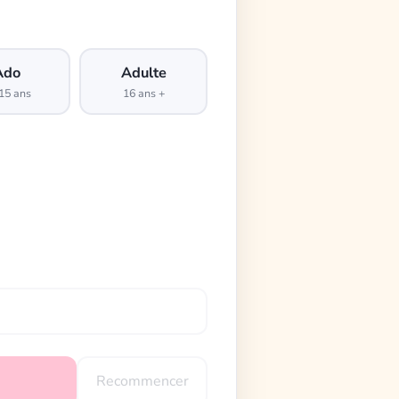
Ado
Adulte
15 ans
16 ans +
Recommencer