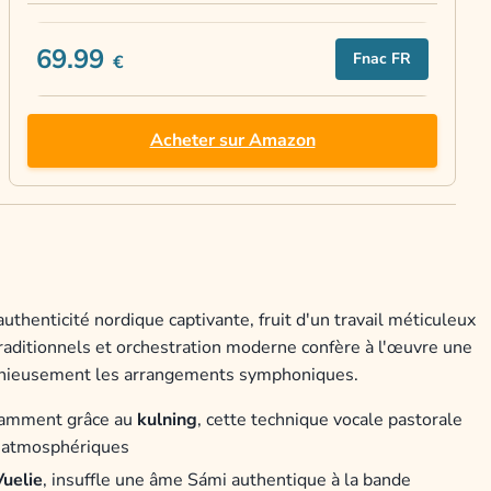
69.99
Fnac FR
€
Acheter sur Amazon
thenticité nordique captivante, fruit d'un travail méticuleux
raditionnels et orchestration moderne confère à l'œuvre une
rmonieusement les arrangements symphoniques.
tamment grâce au
kulning
, cette technique vocale pastorale
s atmosphériques
Vuelie
, insuffle une âme Sámi authentique à la bande