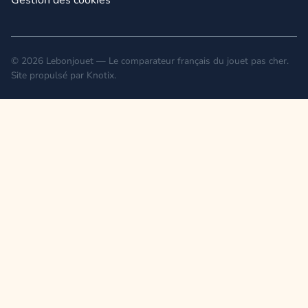
Gestion des cookies
© 2026 Lebonjouet — Le comparateur français du jouet pas cher.
Site propulsé par
Knotix
.