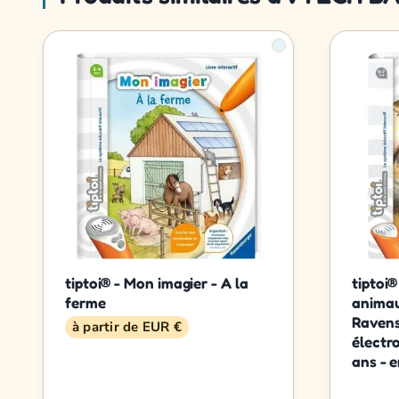
tiptoi® - Mon imagier - A la
tiptoi®
ferme
animau
Ravens
à partir de EUR €
électr
ans - e