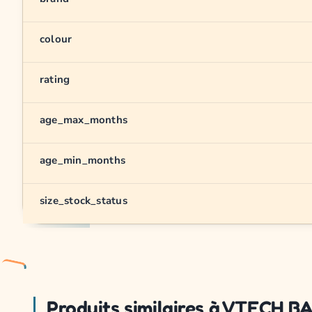
colour
rating
age_max_months
age_min_months
size_stock_status
Produits similaires à VTECH B