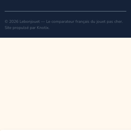
© 2026 Lebonjouet — Le comparateur français du jouet pas cher.
Site propulsé par
Knotix
.