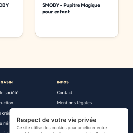
MOBY
SMOBY - Pupitre Magique
pour enfant
AGASIN
INFOS
de société
Contact
ruction
Mentions légales
s créatifs
Plan du site
Respect de votre vie privée
Gestion des cookies
 miniature
Ce site utilise des cookies pour améliorer votre