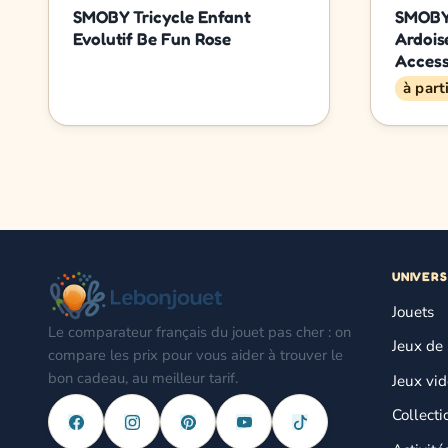
SMOBY Tricycle Enfant
SMOBY 
Evolutif Be Fun Rose
Ardois
Access
à part
UNIVERS
Jouets
Le comparateur français du jouet pas cher : on
Jeux de 
compare les prix pour vous aider à trouver le
bon cadeau, au meilleur tarif.
Jeux vi
Collecti