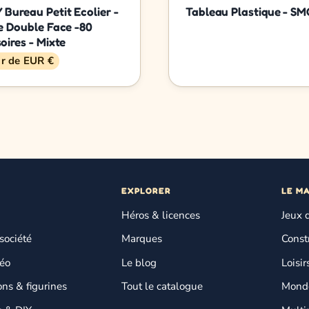
Bureau Petit Ecolier -
Tableau Plastique - S
e Double Face -80
oires - Mixte
ir de EUR €
EXPLORER
LE M
Héros & licences
Jeux 
société
Marques
Const
déo
Le blog
Loisir
ons & figurines
Tout le catalogue
Monde