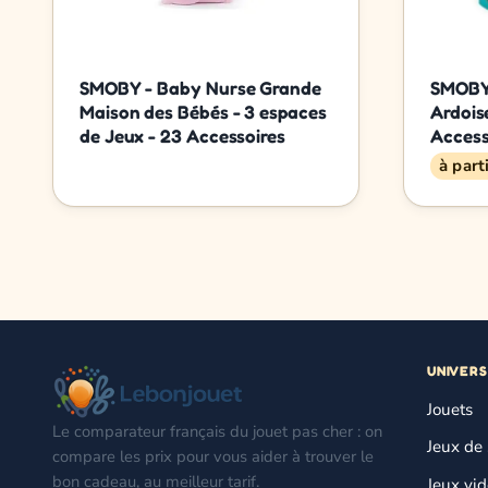
SMOBY - Baby Nurse Grande
SMOBY 
Maison des Bébés - 3 espaces
Ardois
de Jeux - 23 Accessoires
Access
à part
UNIVERS
Jouets
Le comparateur français du jouet pas cher : on
Jeux de 
compare les prix pour vous aider à trouver le
bon cadeau, au meilleur tarif.
Jeux vi