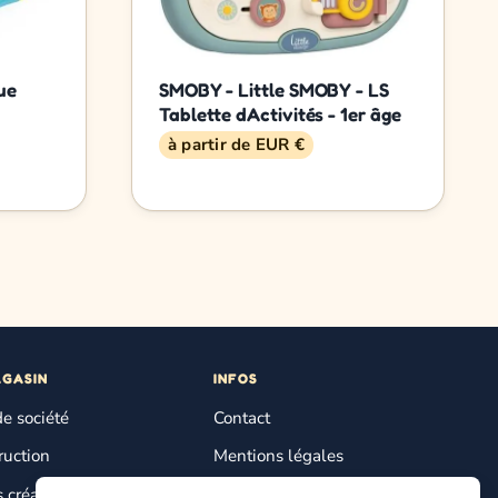
ue
SMOBY - Little SMOBY - LS
Tablette dActivités - 1er âge
à partir de EUR €
AGASIN
INFOS
de société
Contact
ruction
Mentions légales
s créatifs
Plan du site