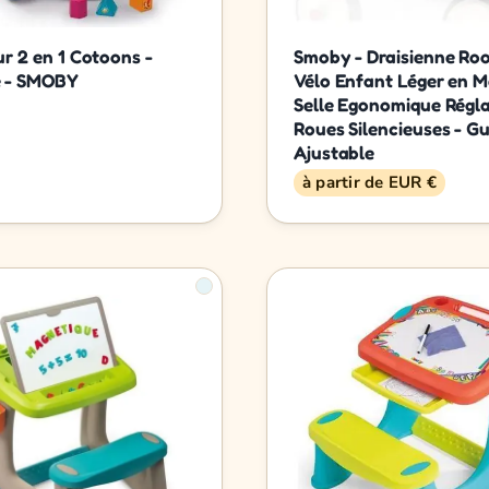
ur 2 en 1 Cotoons -
Smoby - Draisienne Roo
e - SMOBY
Vélo Enfant Léger en M
Selle Egonomique Régla
Roues Silencieuses - G
Ajustable
à partir de EUR €