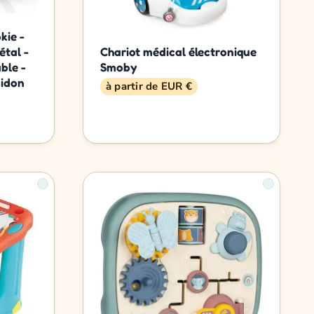
kie -
étal -
Chariot médical électronique
ble -
Smoby
uidon
à partir de EUR €