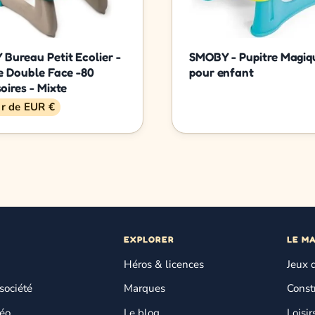
Bureau Petit Ecolier -
SMOBY - Pupitre Magiq
e Double Face -80
pour enfant
oires - Mixte
ir de EUR €
EXPLORER
LE M
Héros & licences
Jeux 
société
Marques
Const
déo
Le blog
Loisir