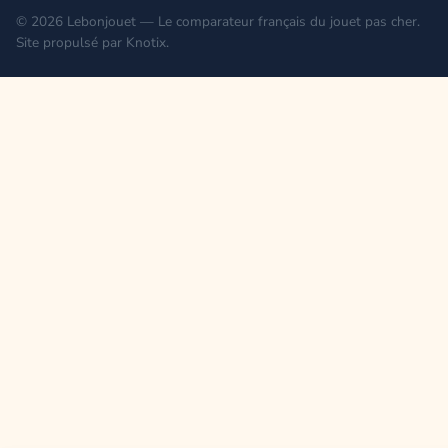
© 2026 Lebonjouet — Le comparateur français du jouet pas cher.
Site propulsé par
Knotix
.