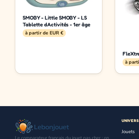
SMOBY - Little SMOBY - LS
Tablette dActivités - 1er âge
à partir de EUR €
FleXt
à part
UNIVERS
Jouets
Le comparateur français du jouet pas cher : on