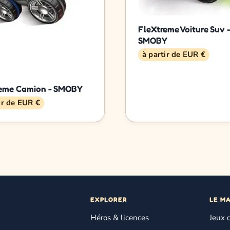
FleXtreme Voiture Suv 
SMOBY
à partir de EUR €
reme Camion - SMOBY
ir de EUR €
EXPLORER
LE M
Héros & licences
Jeux 