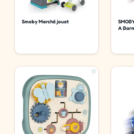
Smoby Marché jouet
SMOBY
A Barr