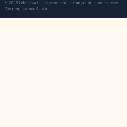
© 2026 Lebonjouet — Le comparateur français du jouet pas cher.
Site propulsé par
Knotix
.