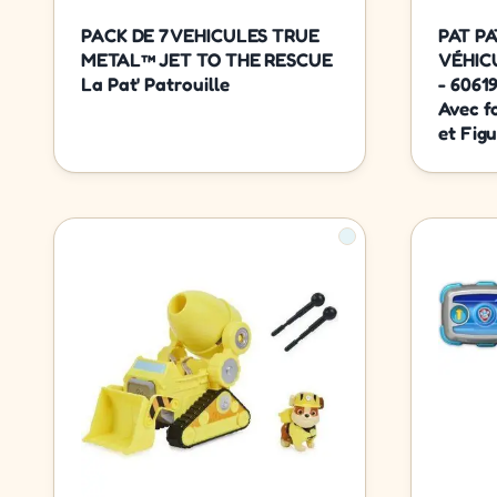
PACK DE 7 VEHICULES TRUE
PAT PA
METAL™ JET TO THE RESCUE
VÉHIC
La Pat' Patrouille
- 6061
Avec f
et Figu