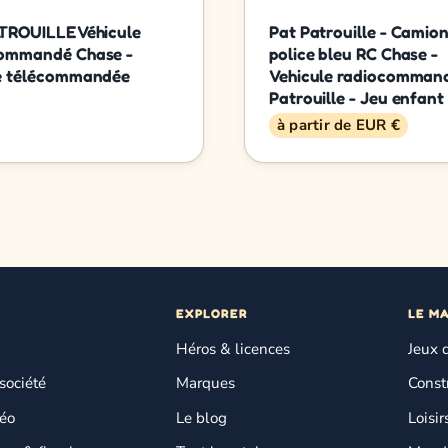
TROUILLE Véhicule
Pat Patrouille - Camio
commandé Chase -
police bleu RC Chase -
e télécommandée
Vehicule radiocomman
Patrouille - Jeu enfant
à partir de EUR €
EXPLORER
LE M
Héros & licences
Jeux 
société
Marques
Const
déo
Le blog
Loisir