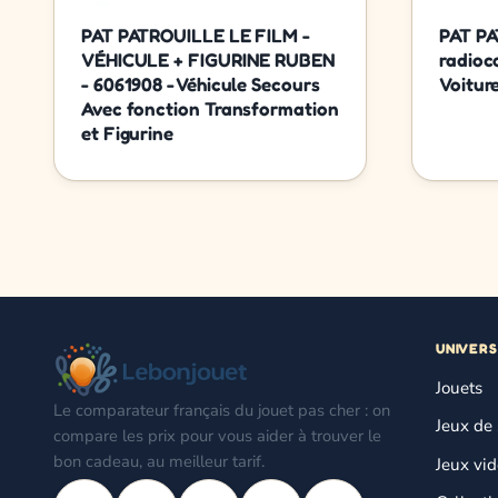
PAT PATROUILLE LE FILM -
PAT PA
VÉHICULE + FIGURINE RUBEN
radio
- 6061908 - Véhicule Secours
Voitur
Avec fonction Transformation
et Figurine
UNIVERS
Jouets
Le comparateur français du jouet pas cher : on
Jeux de 
compare les prix pour vous aider à trouver le
bon cadeau, au meilleur tarif.
Jeux vi