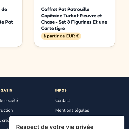
n de
Coffret Pat Patrouille
Capitaine Turbot Pieuvre et
de Pat
Chase - Set 3 Figurines Et une
Carte tigre
à partir de EUR €
AGASIN
INFOS
de société
Contact
ruction
Mentions légales
s créatifs
Plan du site
Respect de votre vie privée