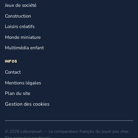
Jeux de société
Construction
Loisirs créatifs
Monde miniature
Multimédia enfant
INFOS
Contact
Mentions légales
Plan du site
Gestion des cookies
© 2026 Lebonjouet — Le comparateur français du jouet pas cher.
Site propulsé par
Knotix
.