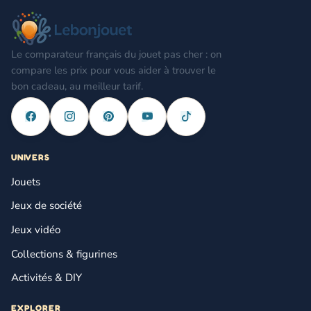
Le comparateur français du jouet pas cher : on
compare les prix pour vous aider à trouver le
bon cadeau, au meilleur tarif.
UNIVERS
Jouets
Jeux de société
Jeux vidéo
Collections & figurines
Activités & DIY
EXPLORER