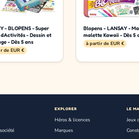
 - BLOPENS - Super
Blopens - LANSAY - M
dActivités - Dessin et
malette Kawaii - Dès 5 
age - Dès 5 ans
à partir de EUR €
ir de EUR €
EXPLORER
LE M
Héros & licences
Jeux 
société
Marques
Const