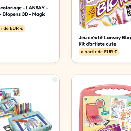
 coloriage - LANSAY -
- Blopens 3D - Magic
ir de EUR €
Jeu créatif Lansay Blo
Kit d'artiste cute
à partir de EUR €