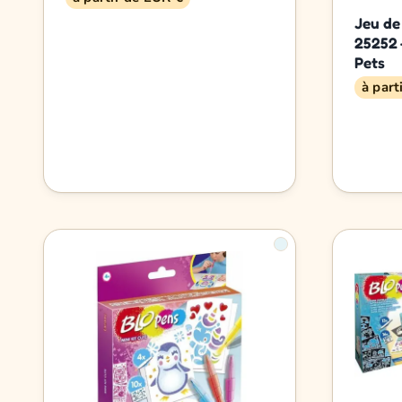
Jeu de
25252 
Pets
à part