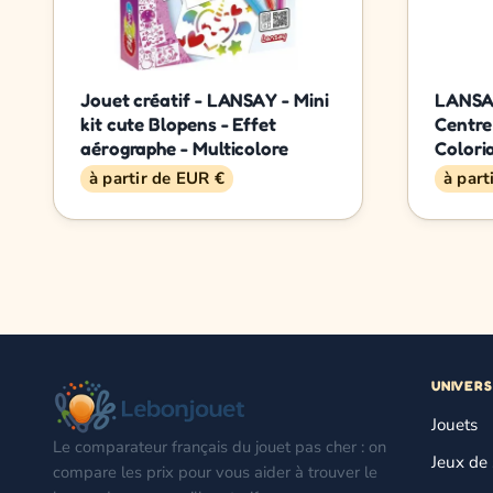
Jouet créatif - LANSAY - Mini
LANSAY
kit cute Blopens - Effet
Centre 
aérographe - Multicolore
Colori
à partir de EUR €
à part
UNIVERS
Jouets
Le comparateur français du jouet pas cher : on
Jeux de 
compare les prix pour vous aider à trouver le