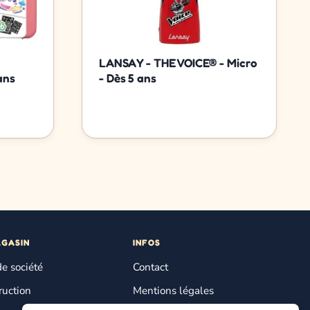
a
LANSAY - THE VOICE® - Micro
ans
- Dès 5 ans
AGASIN
INFOS
de société
Contact
ruction
Mentions légales