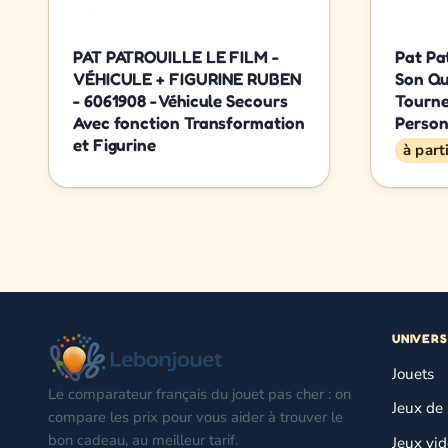
PAT PATROUILLE LE FILM -
Pat Pat
VÉHICULE + FIGURINE RUBEN
Son Qu
- 6061908 - Véhicule Secours
Tourne 
Avec fonction Transformation
Person
et Figurine
à part
UNIVERS
Jouets
Le comparateur français du jouet pas cher : on
Jeux de 
compare les prix pour vous aider à trouver le
bon cadeau, au meilleur tarif.
Jeux vi