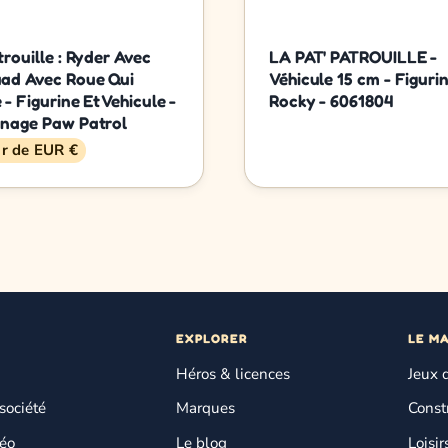
rouille : Ryder Avec
LA PAT' PATROUILLE -
ad Avec Roue Qui
Véhicule 15 cm - Figuri
- Figurine Et Vehicule -
Rocky - 6061804
nage Paw Patrol
ir de EUR €
EXPLORER
LE M
Héros & licences
Jeux 
société
Marques
Const
déo
Le blog
Loisir