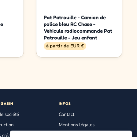
Pat Patrouille - Camion de
ne
police bleu RC Chase -
Vehicule radiocommande Pat
Patrouille - Jeu enfant
à partir de EUR €
AGASIN
INFOS
de société
Contact
ruction
Mentions légales
s créatifs
Plan du site