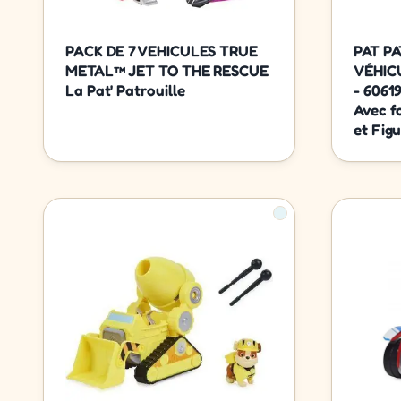
PACK DE 7 VEHICULES TRUE
PAT PA
METAL™ JET TO THE RESCUE
VÉHIC
La Pat' Patrouille
- 6061
Avec f
et Figu