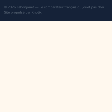
© 2026 Lebonjouet — Le comparateur français du jouet pas cher.
Site propulsé par
Knotix
.