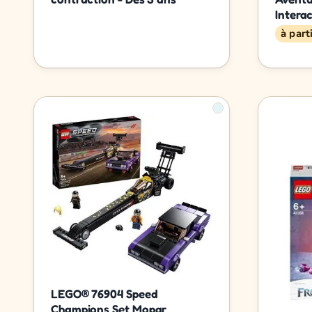
Intera
à part
LEGO® 76904 Speed
Champions Set Mopar