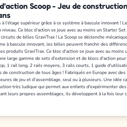
d'action Scoop - Jeu de construction 
ans
les à l'étage supérieur grâce à ce système à bascule innovant !
n niveau. Ce bloc d'action se joue avec au moins un Starter Se
 circuits de billes GraviTrax ! Le Scoop se déclenche mécaniquem
ème à bascule innovant, les billes peuvent franchir des différe
 les produits GraviTrax. Ce bloc d'action se joue avec au moins
e large gamme de sets d'extension et de blocs d'action pour en
p, 1 rail long, 2 rails moyens, 3 rails courts, 1 guide d'utilisat
 fans de construction de tous âges ! Fabriqués en Europe avec de
heures de jeu et d'assemblage, seul ou à plusieurs. Une idée c
uction très ludique qui permet aux enfants d'expérimenter de
stant leurs propres assemblages, ils développent à la fois leur 