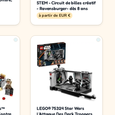
STEM - Circuit de billes créatif
- Ravensburger- dès 8 ans
à partir de EUR €
rs™
LEGO® 75324 Star Wars
Contre
L'Attaque Des Dark Troopers,