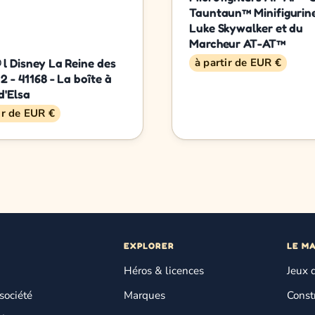
Tauntaun™ Minifigurin
Luke Skywalker et du
Marcheur AT-AT™
l Disney La Reine des
à partir de EUR €
2 - 41168 - La boîte à
d'Elsa
ir de EUR €
EXPLORER
LE M
Héros & licences
Jeux 
société
Marques
Const