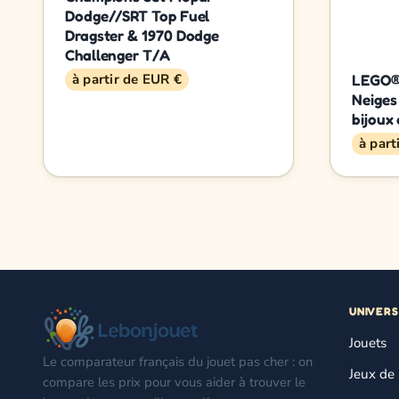
Dodge//SRT Top Fuel
Dragster & 1970 Dodge
Challenger T/A
à partir de EUR €
LEGO® 
Neiges 
bijoux 
à part
UNIVERS
Jouets
Le comparateur français du jouet pas cher : on
Jeux de 
compare les prix pour vous aider à trouver le