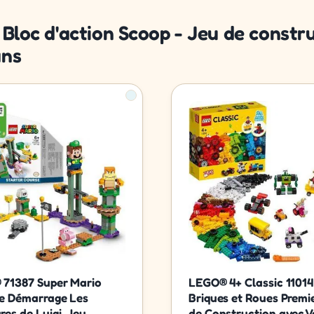
 Bloc d'action Scoop - Jeu de constru
ans
71387 Super Mario
LEGO® 4+ Classic 11014
e Démarrage Les
Briques et Roues Premi
res de Luigi, Jeu
de Construction avec Vo