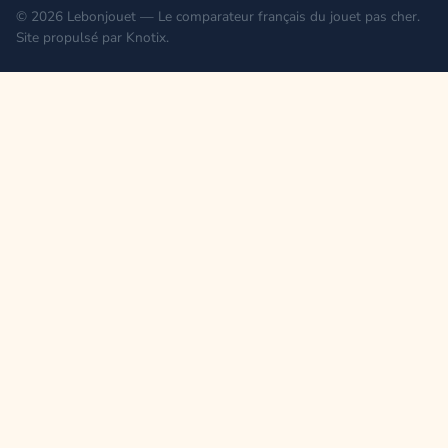
© 2026 Lebonjouet — Le comparateur français du jouet pas cher.
Site propulsé par
Knotix
.