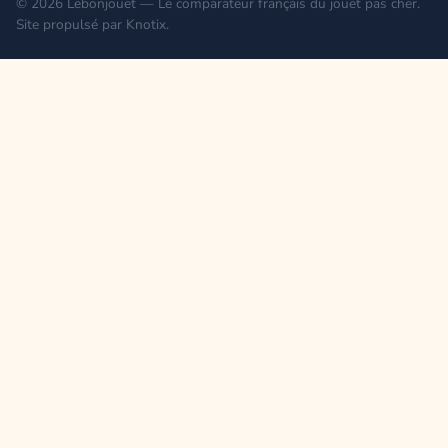
© 2026 Lebonjouet — Le comparateur français du jouet pas cher.
Site propulsé par
Knotix
.