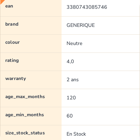
ean
3380743085746
brand
GENERIQUE
colour
Neutre
rating
4,0
warranty
2 ans
age_max_months
120
age_min_months
60
size_stock_status
En Stock