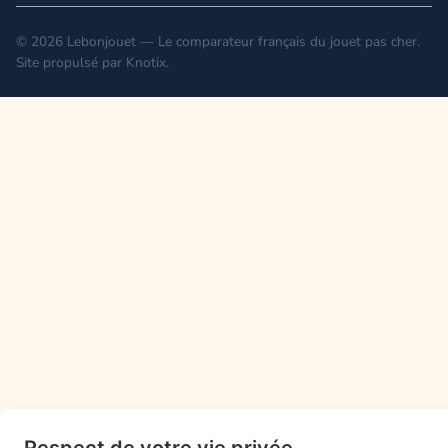
© 2026 Lebonjouet — Le comparateur français du jouet pas cher.
Site propulsé par
Knotix
.