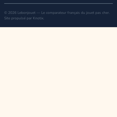
© 2026 Lebonjouet — Le comparateur français du jouet pas cher.
Site propulsé par
Knotix
.