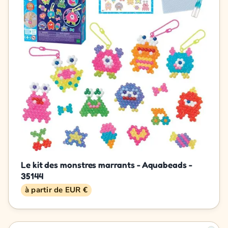
Le kit des monstres marrants - Aquabeads -
35144
à partir de EUR €