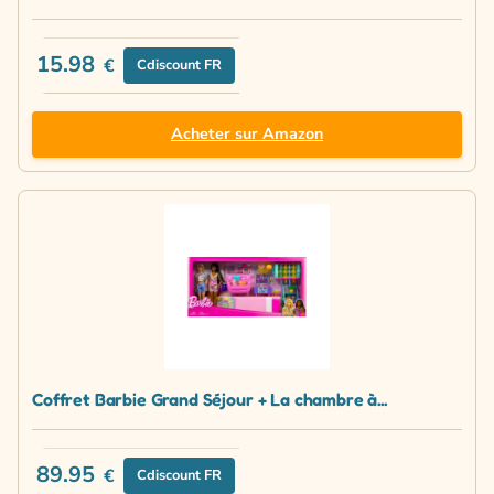
15.98
€
Cdiscount FR
Acheter sur Amazon
Coffret Barbie Grand Séjour + La chambre à...
89.95
€
Cdiscount FR