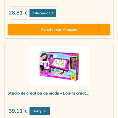
28.81
€
Cdiscount FR
Acheter sur Amazon
Studio de création de mode - Loisirs créat...
39.11
€
Darty FR