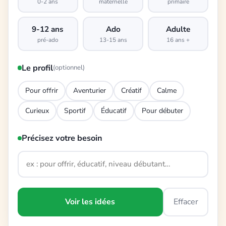
0-2 ans
maternelle
primaire
9-12 ans
Ado
Adulte
pré-ado
13-15 ans
16 ans +
Le profil
(optionnel)
Pour offrir
Aventurier
Créatif
Calme
Curieux
Sportif
Éducatif
Pour débuter
Précisez votre besoin
Voir les idées
Effacer