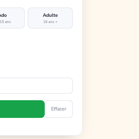
Ado
Adulte
15 ans
16 ans +
Effacer