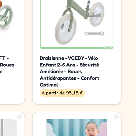
FT -
Draisienne - VGEBY - Vélo
 Roues
Enfant 2-6 Ans - Sécurité
e
Améliorée - Roues
Antidérapantes - Confort
Optimal
à partir de 95,15 €