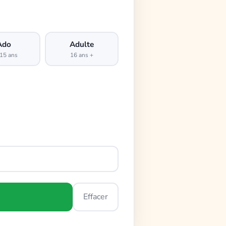
Ado
Adulte
15 ans
16 ans +
Effacer