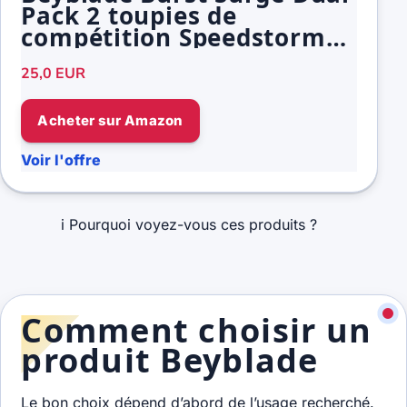
Pack 2 toupies de
compétition Speedstorm
Mirage Helios H6 et
25,0 EUR
Gaianon G6
Acheter sur Amazon
Voir l'offre
i
Pourquoi voyez-vous ces produits ?
Comment choisir un
produit Beyblade
Le bon choix dépend d’abord de l’usage recherché.