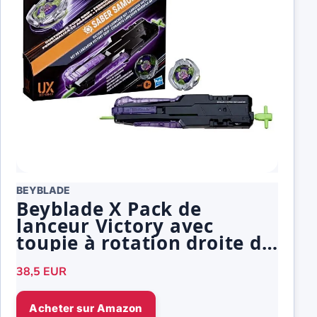
BEYBLADE
Beyblade X Pack de
lanceur Victory avec
toupie à rotation droite de
type attaque toupies de
38,5 EUR
combat dès 8 ans
Acheter sur Amazon