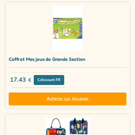
Coffret Mes jeux de Grande Section
17.43
€
Cdiscount FR
Acheter sur Amazon