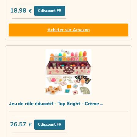
18.98
€
Cdiscount FR
Acheter sur Amazon
Jeu de rôle éducatif - Top Bright - Crème ...
26.57
€
Cdiscount FR