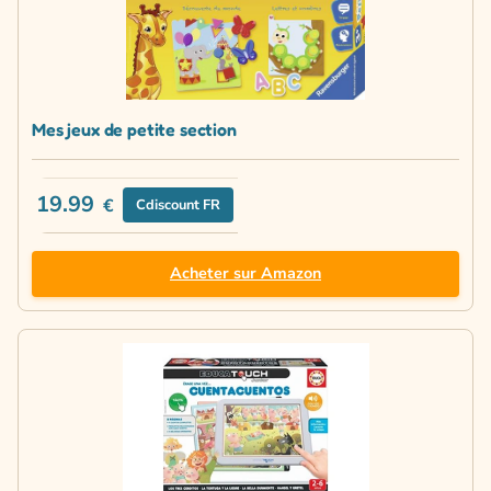
Mes jeux de petite section
19.99
€
Cdiscount FR
Acheter sur Amazon