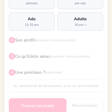
primaire
pré-ado
Ado
Adulte
13-15 ans
16 ans +
Son profil
2
(plusieurs choix possibles)
Ce qu'il/elle aime
3
(plusieurs choix possibles)
Une précision ?
4
(optionnel)
Recommencer
Trouver les jouets