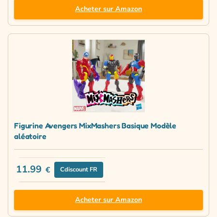
Acheter sur Amazon
Figurine Avengers MixMashers Basique Modèle
aléatoire
11.99
€
Cdiscount FR
Acheter sur Amazon