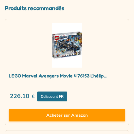
Produits recommandés
LEGO Marvel Avengers Movie 4 76153 L'hélip...
226.10
€
Cdiscount FR
Acheter sur Amazon