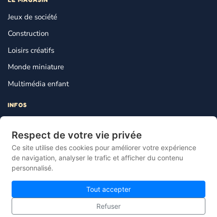
Jeux de société
Construction
Loisirs créatifs
Monde miniature
Multimédia enfant
INFOS
Contact
Respect de votre vie privée
Mentions légales
Ce site utilise des cookies pour améliorer votre expérience
Plan du site
de navigation, analyser le trafic et afficher du contenu
personnalisé.
Gestion des cookies
Tout accepter
Refuser
© 2026 Lebonjouet — Le comparateur français du jouet pas cher.