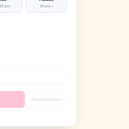
15 ans
16 ans +
Recommencer