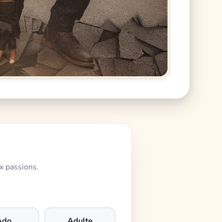
x passions.
Ado
Adulte