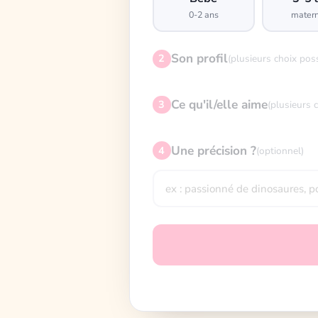
0-2 ans
matern
Son profil
2
(plusieurs choix pos
Ce qu'il/elle aime
3
(plusieurs 
Une précision ?
4
(optionnel)