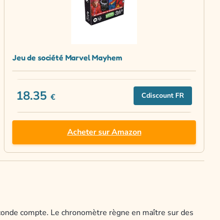
Jeu de société Marvel Mayhem
18.35
Cdiscount FR
€
Acheter sur Amazon
econde compte. Le chronomètre règne en maître sur des