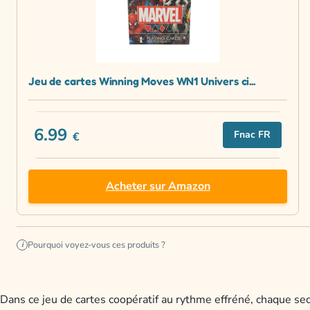
Jeu de cartes Winning Moves WN1 Univers ci...
6.99
Fnac FR
€
Acheter sur Amazon
Pourquoi voyez-vous ces produits ?
i
Dans ce jeu de cartes coopératif au rythme effréné, chaque s