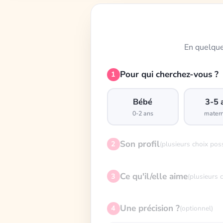
En quelque
Pour qui cherchez-vous ?
1
Bébé
3-5 
0-2 ans
matern
Son profil
2
(plusieurs choix pos
Ce qu'il/elle aime
3
(plusieurs 
Une précision ?
4
(optionnel)