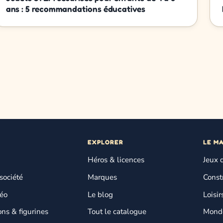
ans : 5 recommandations éducatives
EXPLORER
LE M
Héros & licences
Jeux 
société
Marques
Const
déo
Le blog
Loisir
ons & figurines
Tout le catalogue
Monde