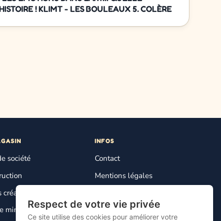
HISTOIRE ! KLIMT - LES BOULEAUX 5. COLÈRE
AGASIN
INFOS
de société
Contact
ruction
Mentions légales
s créatifs
Plan du site
Respect de votre vie privée
Gestion des cookies
 miniature
Ce site utilise des cookies pour améliorer votre