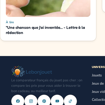
À lire
"Une chanson que j'ai inventée... - Lettre à la
rédaction
UNIVERS
Jouets
Le comparateur français du jouet pas cher : on
Jeux de 
compare les prix pour vous aider à trouver le
bon cadeau, au meilleur tarif.
Jeux vi
Collecti