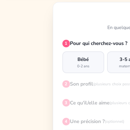
En quelque
Pour qui cherchez-vous ?
1
Bébé
3-5 
0-2 ans
matern
Son profil
2
(plusieurs choix pos
Ce qu'il/elle aime
3
(plusieurs 
Une précision ?
4
(optionnel)