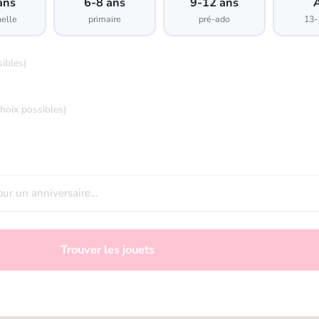
ans
6-8 ans
9-12 ans
elle
primaire
pré-ado
13-
sibles)
choix possibles)
Trouver les jouets