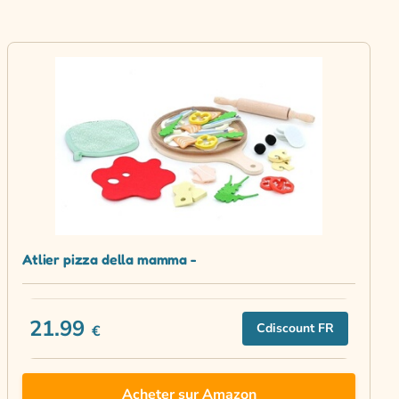
Atlier pizza della mamma -
21.99
Cdiscount FR
€
Acheter sur Amazon