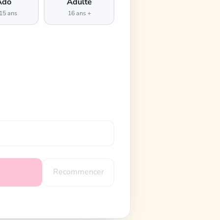
Ado
Adulte
15 ans
16 ans +
Recommencer