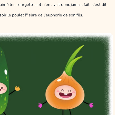
imé les courgettes et n'en avait donc jamais fait, s'est dit.
ir le poulet !" sûre de l'euphorie de son fils.