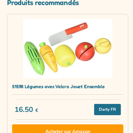
Produits recommandés
51598 Légumes avec Velcro Jouet Ensemble
16.50
Darty FR
€
Acheter sur Amazon