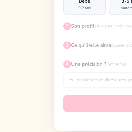
Bébé
3-5 
0-2 ans
matern
Son profil
2
(plusieurs choix pos
Ce qu'il/elle aime
3
(plusieurs 
Une précision ?
4
(optionnel)