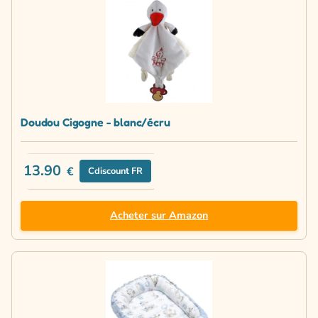
Doudou Cigogne - blanc/écru
13.90
€
Cdiscount FR
Acheter sur Amazon