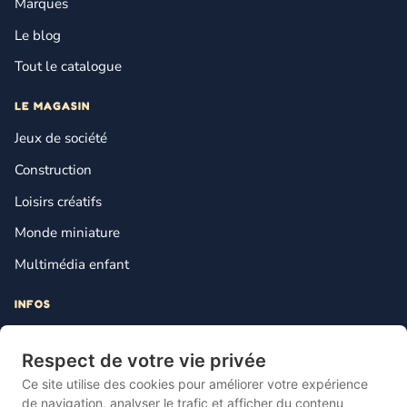
Marques
Le blog
Tout le catalogue
LE MAGASIN
Jeux de société
Construction
Loisirs créatifs
Monde miniature
Multimédia enfant
INFOS
Contact
Respect de votre vie privée
Mentions légales
Ce site utilise des cookies pour améliorer votre expérience
Plan du site
de navigation, analyser le trafic et afficher du contenu