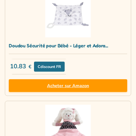
Doudou Sécurité pour Bébé - Léger et Adora...
10.83
€
Cdiscount FR
Acheter sur Amazon