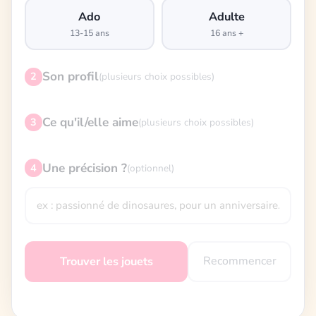
Ado
Adulte
13-15 ans
16 ans +
Son profil
2
(plusieurs choix possibles)
Ce qu'il/elle aime
3
(plusieurs choix possibles)
Une précision ?
4
(optionnel)
Recommencer
Trouver les jouets