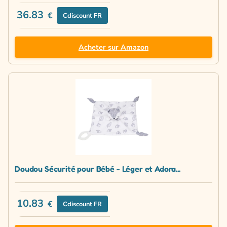
36.83
€
Cdiscount FR
Acheter sur Amazon
Doudou Sécurité pour Bébé - Léger et Adora...
10.83
€
Cdiscount FR