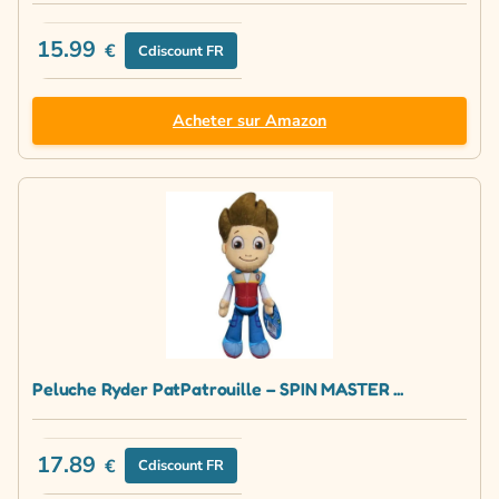
15.99
€
Cdiscount FR
Acheter sur Amazon
Peluche Ryder PatPatrouille – SPIN MASTER ...
17.89
€
Cdiscount FR