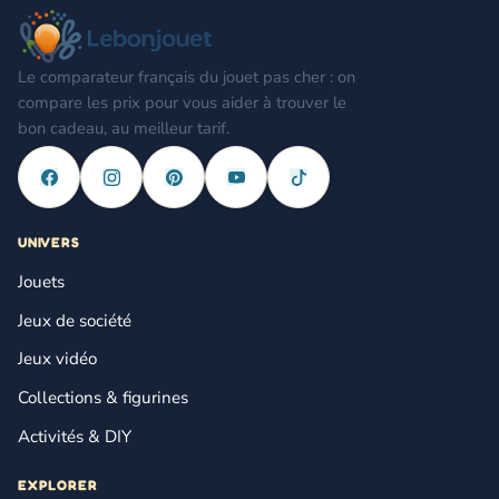
Le comparateur français du jouet pas cher : on
compare les prix pour vous aider à trouver le
bon cadeau, au meilleur tarif.
UNIVERS
Jouets
Jeux de société
Jeux vidéo
Collections & figurines
Activités & DIY
EXPLORER