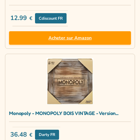
12.99
€
Cdiscount FR
Acheter sur Amazon
Monopoly - MONOPOLY BOIS VINTAGE - Version...
36.48
€
Darty FR