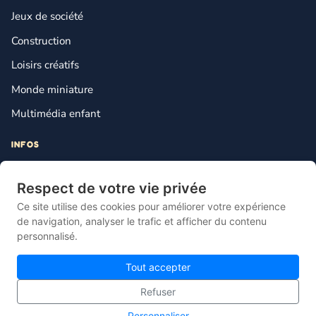
Jeux de société
Construction
Loisirs créatifs
Monde miniature
Multimédia enfant
INFOS
Contact
Respect de votre vie privée
Mentions légales
Ce site utilise des cookies pour améliorer votre expérience
Plan du site
de navigation, analyser le trafic et afficher du contenu
personnalisé.
Gestion des cookies
Tout accepter
Refuser
© 2026 Lebonjouet — Le comparateur français du jouet pas cher.
Personnaliser