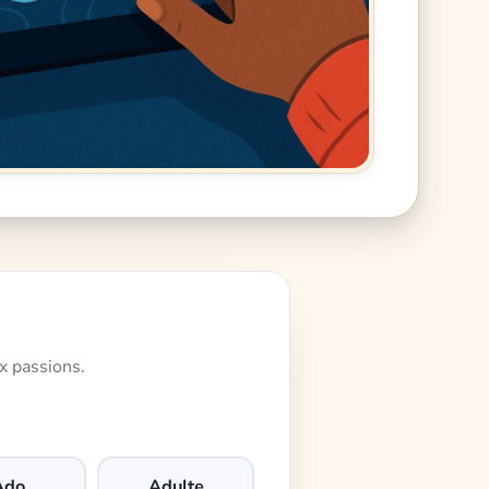
x passions.
Ado
Adulte