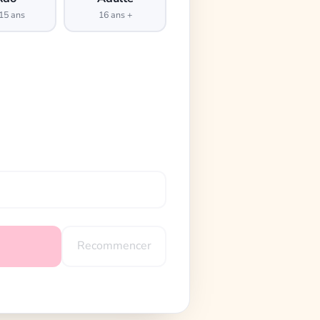
15 ans
16 ans +
Recommencer