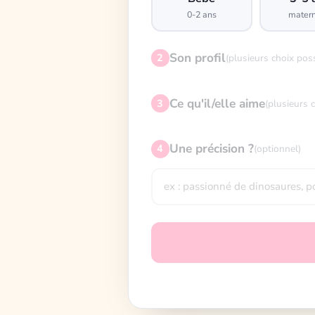
0-2 ans
matern
Son profil
2
(plusieurs choix pos
Ce qu'il/elle aime
3
(plusieurs 
Une précision ?
4
(optionnel)