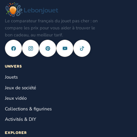
Le comparateur français du jouet pas cher : on
compare les prix pour vous aider à trouver le
bon cadeau, au meilleur tarif.
UNIVERS
Jouets
Jeux de société
Jeux vidéo
Collections & figurines
Activités & DIY
EXPLORER