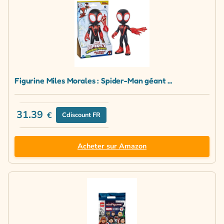
Figurine Miles Morales : Spider-Man géant ...
31.39
€
Cdiscount FR
Acheter sur Amazon