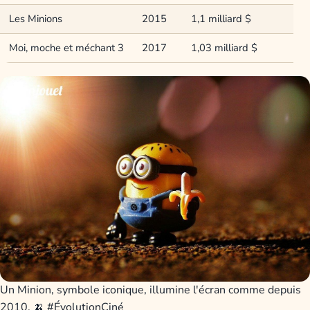
Les Minions
2015
1,1 milliard $
Moi, moche et méchant 3
2017
1,03 milliard $
Un Minion, symbole iconique, illumine l'écran comme depuis
2010. 🍌 #ÉvolutionCiné