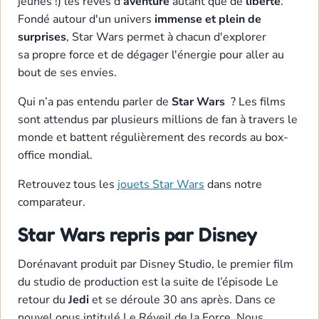
jeunes !) les rêves d'
aventure
autant que de
liberté
.
Fondé autour d'un univers
immense et plein de
surprises
, Star Wars permet à chacun d'explorer
sa propre force et de dégager l'énergie pour aller au
bout de ses envies.
Qui n’a pas entendu parler de
Star Wars
? Les films
sont attendus par plusieurs millions de fan à travers le
monde et battent régulièrement des records au box-
office mondial.
Retrouvez tous les
jouets Star Wars
dans notre
comparateur.
Star Wars repris par Disney
Dorénavant produit par Disney Studio, le premier film
du studio de production est la suite de l’épisode Le
retour du
Jedi
et se déroule 30 ans après. Dans ce
nouvel opus intitulé Le Réveil de la Force. Nous