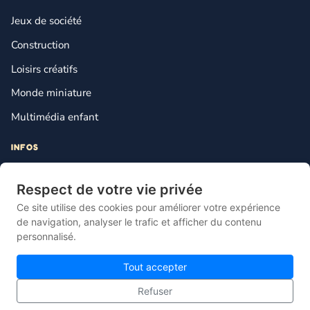
Jeux de société
Construction
Loisirs créatifs
Monde miniature
Multimédia enfant
INFOS
Contact
Respect de votre vie privée
Mentions légales
Ce site utilise des cookies pour améliorer votre expérience
Plan du site
de navigation, analyser le trafic et afficher du contenu
personnalisé.
Gestion des cookies
Tout accepter
Refuser
© 2026 Lebonjouet — Le comparateur français du jouet pas cher.