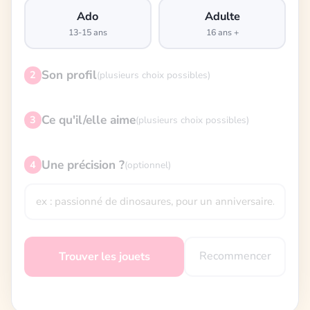
Ado
Adulte
13-15 ans
16 ans +
Son profil
2
(plusieurs choix possibles)
Ce qu'il/elle aime
3
(plusieurs choix possibles)
Une précision ?
4
(optionnel)
Recommencer
Trouver les jouets