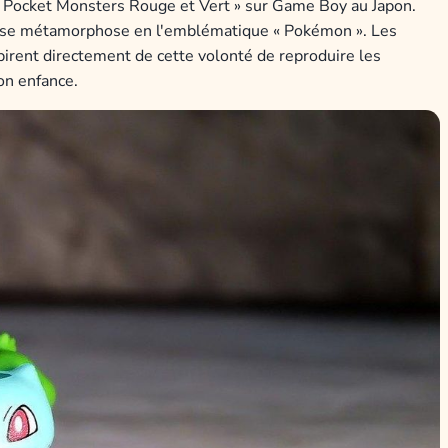
« Pocket Monsters Rouge et Vert » sur Game Boy au Japon.
l, se métamorphose en l'emblématique « Pokémon ». Les
irent directement de cette volonté de reproduire les
on enfance.