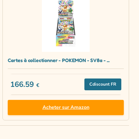
Cartes à collectionner - POKEMON - SV8a - ...
166.59
Cdiscount FR
€
Acheter sur Amazon