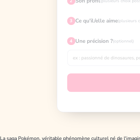
Son profil
2
(plusieurs choix pos
Ce qu'il/elle aime
3
(plusieurs 
Une précision ?
4
(optionnel)
La saga Pokémon, véritable phénomène culturel né de l'imaginat