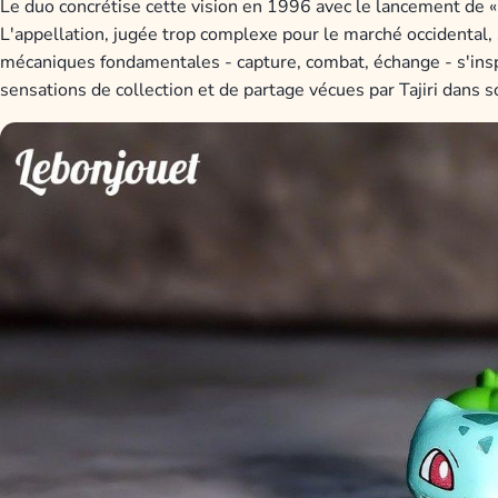
Le duo concrétise cette vision en 1996 avec le lancement de 
L'appellation, jugée trop complexe pour le marché occidenta
mécaniques fondamentales - capture, combat, échange - s'insp
sensations de collection et de partage vécues par Tajiri dans s