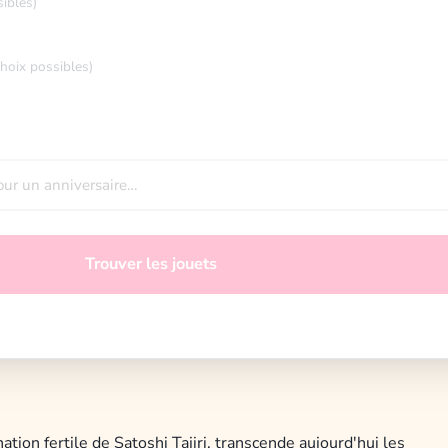
sibles)
choix possibles)
Trouver les jouets
ion fertile de Satoshi Tajiri, transcende aujourd'hui les